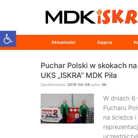
Open toolbar
Aktualności
Zajęcia
Ko
Puchar Polski w skokach na 
UKS „ISKRA” MDK Piła
Opublikowano:
2019-04-08
autor:
AK
W dniach 6-
Pucharu Pol
na ścieżce i
reprezentac
uczestniczy