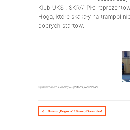
Klub UKS „ISKRA” Piła reprezento
Hoga, które skakały na trampolin
dobrych startów.
Opublikowano w
Akrobatyka sportowa
,
Aktualności
.
Nawigacja postów
←
Brawo „Pegazik”! Brawo Dominika!