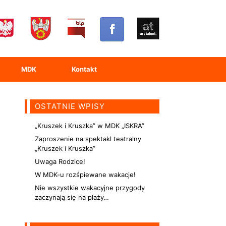
MDK
Kontakt
OSTATNIE WPISY
„Kruszek i Kruszka” w MDK „ISKRA”
Zaproszenie na spektakl teatralny
„Kruszek i Kruszka”
Uwaga Rodzice!
W MDK-u rozśpiewane wakacje!
Nie wszystkie wakacyjne przygody
zaczynają się na plaży…