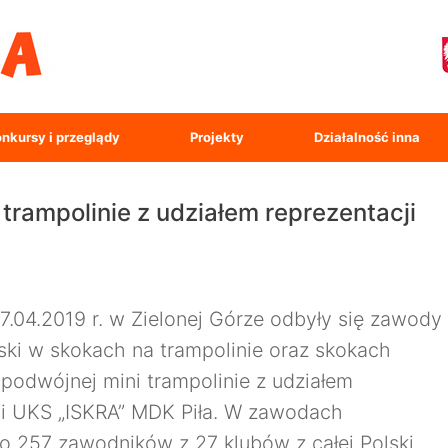
nkursy i przeglądy
Projekty
Działalność inna
trampolinie z udziałem reprezentacji
7.04.2019 r. w Zielonej Górze odbyły się zawody
ski w skokach na trampolinie oraz skokach
 podwójnej mini trampolinie z udziałem
ji UKS „ISKRA” MDK Piła. W zawodach
ło 257 zawodników z 27 klubów z całej Polski.