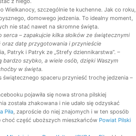
tać z niego.
o Wielkanocy, szczególnie te kuchenne. Jak co roku,
 pysznego, domowego jedzenia. To idealny moment,
rych nie stać nawet na skromne święta.
 serca – zapakujcie kilka słoików ze świątecznymi
 oraz datę przygotowania i przynieście
ia, Patryk i Patryk ze „Strefy dziennikarstwa”.
–
ą bardzo szybko, a wiele osób, dzięki Waszym
choćby w święta.
 świątecznego spaceru przynieść trochę jedzenia –
cebooku pojawiła się nowa strona pilskiej
ia została zhakowana i nie udało się odzyskać
a Piła
, zaproście do niej znajomych i w ten sposób
 że choć część uboższych mieszkańców
Powiat Pilski