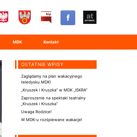
MDK
Kontakt
OSTATNIE WPISY
Zaglądamy na plan wakacyjnego
teledysku MDK!
„Kruszek i Kruszka” w MDK „ISKRA”
Zaproszenie na spektakl teatralny
„Kruszek i Kruszka”
Uwaga Rodzice!
W MDK-u rozśpiewane wakacje!