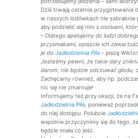
potrzebujemy jedzenia – sami skorzys
Dziś trwają ostatnie przygotowania d
w naszych lodówkach nie zabraknie
aby podzielić się nim z osobami, któ
– Dlatego apelujemy do ludzi dobrego
przysmakami, opiszcie ich zawartość
je do
Jadłodzielnia Piła
– piszą Wiktor
Jesteśmy pewni, że takie dary znikn
darom, nie będzie odczuwać głodu, 
Zachęcamy również, aby np. podczas
nic się nie zmarnuje!
Informujemy też przy okazji, że na Fa
Jadłodzielnia Piła
, ponieważ poprzedn
do niej dostępu. Polubcie
Jadłodzielni
wspólnie przyczynimy się do tego,
będzie miała co jeść.