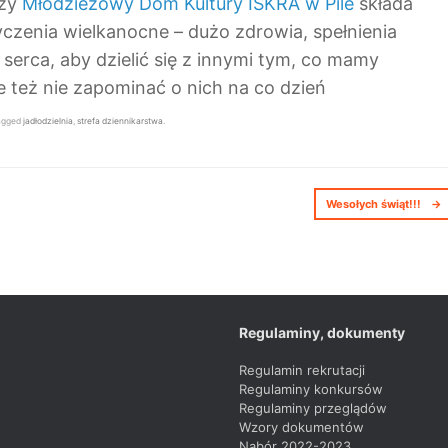
rzy
Młodzieżowy Dom Kultury ISKRA w Pile
składa
zenia wielkanocne – dużo zdrowia, spełnienia
serca, aby dzielić się z innymi tym, co mamy
e też nie zapominać o nich na co dzień
agged
jadłodzielnia
,
strefa dziennikarstwa
.
Wesołych świąt!!!
→
Regulaminy, dokumenty
Regulamin rekrutacji
Regulaminy konkursów
Regulaminy przeglądów
Wzory dokumentów
Nabór 2022-2023