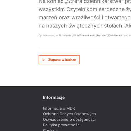
Na koniec „Strefa dziennikarstwa” p
wszystkim Czytelnikom serdeczne życ
marzeń oraz wrażliwości i otwartego 
na naszych świątecznych stołach. Al
Opublikowano w
Aktualności
,
Klub Dziennikarski „Reporter”
,
Klub literacki
and t
Nawigacja postów
←
Złapane w kadrze
Informacje
Informacja o MDK
Ochrona Danych Osobowych
Oświadczenie o dostępności
Polityka prywatności
Cookies