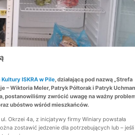
ją
Kultury ISKRA w Pile
, działającą pod nazwą „Strefa
e – Wiktoria Meler, Patryk Półtorak i Patryk Uchman
za, postanowiliśmy zwrócić uwagę na ważny proble
oraz ubóstwo wśród mieszkańców.
ul. Okrzei 4a, z inicjatywy firmy Winiary powstała
żna zostawić jedzenie dla potrzebujących lub – jeśli