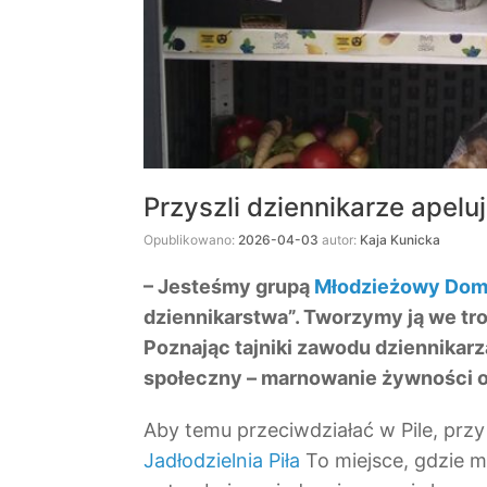
Przyszli dziennikarze apelu
Opublikowano:
2026-04-03
autor:
Kaja Kunicka
– Jesteśmy grupą
Młodzieżowy Dom 
dziennikarstwa”. Tworzymy ją we troj
Poznając tajniki zawodu dziennikar
społeczny – marnowanie żywności 
Aby temu przeciwdziałać w Pile, przy 
Jadłodzielnia Piła
To miejsce, gdzie mo