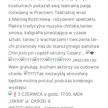
kostiumach pokazali swą teatralną pasję
rozwijaną w Pracowni Teatralnej wraz
z Mariolą Kostrzewą- reżyserem spektaklu.
Piękna tradycyjna muzyka chińska,taniec
smoka, kaligrafia powstająca w czasie
sztuki, taniec z wachlarzami i ćwiczenia tai-
chi przeniosły nas do starożytnego państwa
Chin,którym rządził okrutny Cesarz…
Jeszcze raz
Wam gratuluję, kochani aktorzy za cudowne
chwile.
Tak niezwykłą atmosferę
będzie można poczuć podczas kolejnego
występu:
3 CZERWCA o godz. 17.00. MDK
„ISKRA” ul. OKRZEI 9
WSTĘP WOLNY zobacz galerię