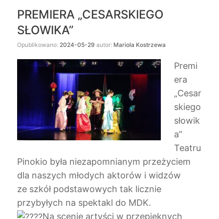
PREMIERA „CESARSKIEGO
SŁOWIKA”
Opublikowano:
2024-05-29
autor:
Mariola Kostrzewa
Premi
era
„Cesar
skiego
słowik
a”
Teatru
Pinokio była niezapomnianym przeżyciem
dla naszych młodych aktorów i widzów
ze szkół podstawowych tak licznie
przybyłych na spektakl do MDK.
Na scenie artyści w przepięknych