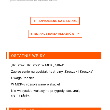
Opublikowano w
Aktualności
,
Pracownia teatralna
.
Nawigacja postów
←
ZAPROSZENIE NA SPEKTAKL
SPEKTAKL Z BURZĄ OKLASKÓW
→
OSTATNIE WPISY
„Kruszek i Kruszka” w MDK „ISKRA”
Zaproszenie na spektakl teatralny „Kruszek i Kruszka”
Uwaga Rodzice!
W MDK-u rozśpiewane wakacje!
Nie wszystkie wakacyjne przygody zaczynają
się na plaży…