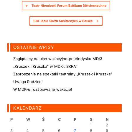
Nawigacja postów
←
Teatr Niemiecki Forum Baltikum Dittchenbuhne
100-lecie Służb Sanitarnych w Polsce
→
OSTATNIE WPISY
Zaglądamy na plan wakacyjnego teledysku MDK!
„Kruszek i Kruszka” w MDK „ISKRA”
Zaproszenie na spektakl teatralny „Kruszek i Kruszka”
Uwaga Rodzice!
W MDK-u rozśpiewane wakacje!
KALENDARZ
P
W
Ś
C
P
S
N
1
2
3
4
5
6
7
8
9