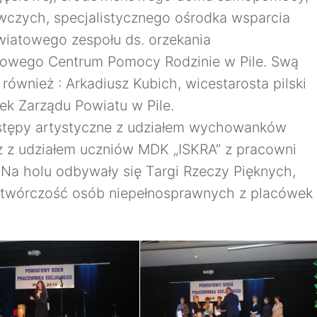
wczych,
specjalistycznego ośrodka wsparcia
owiatowego zespołu ds. orzekania
towego Centrum Pomocy Rodzinie w Pile. Swą
również : Arkadiusz Kubich, wicestarosta pilski
ek Zarządu Powiatu w Pile.
stępy artystyczne z udziałem wychowanków
az z udziałem uczniów MDK „ISKRA” z pracowni
 Na holu odbywały się Targi Rzeczy Pięknych,
a twórczość osób niepełnosprawnych z placówek