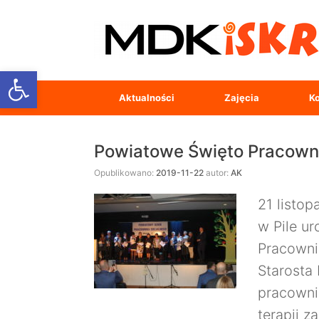
Open toolbar
Aktualności
Zajęcia
Ko
Powiatowe Święto Pracown
Opublikowano:
2019-11-22
autor:
AK
21 listo
w Pile u
Pracowni
Starosta 
pracowni
terapii 