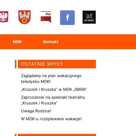
MDK
Kontakt
OSTATNIE WPISY
Zaglądamy na plan wakacyjnego
teledysku MDK!
„Kruszek i Kruszka” w MDK „ISKRA”
Zaproszenie na spektakl teatralny
„Kruszek i Kruszka”
Uwaga Rodzice!
W MDK-u rozśpiewane wakacje!