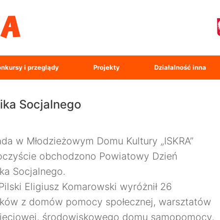
nkursy i przeglądy
Projekty
Działalność inna
ika Socjalnego
pada w Młodzieżowym Domu Kultury „ISKRA”
roczyście obchodzono Powiatowy Dzień
ka Socjalnego.
Pilski Eligiusz Komarowski wyróżnił 26
ków z domów pomocy społecznej, warsztatów
zajęciowej, środowiskowego domu samopomocy,