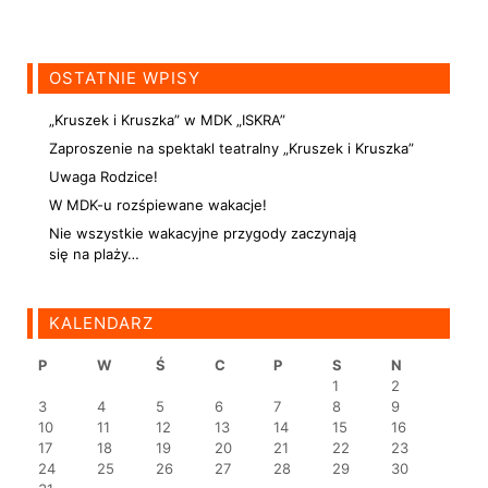
OSTATNIE WPISY
„Kruszek i Kruszka” w MDK „ISKRA”
Zaproszenie na spektakl teatralny „Kruszek i Kruszka”
Uwaga Rodzice!
W MDK-u rozśpiewane wakacje!
Nie wszystkie wakacyjne przygody zaczynają
się na plaży…
KALENDARZ
P
W
Ś
C
P
S
N
1
2
3
4
5
6
7
8
9
10
11
12
13
14
15
16
17
18
19
20
21
22
23
24
25
26
27
28
29
30