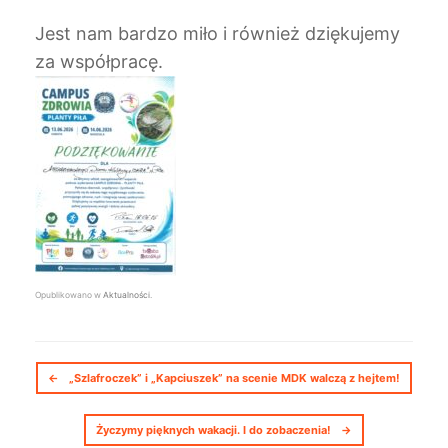
Jest nam bardzo miło i również dziękujemy
za współpracę.
Opublikowano w
Aktualności
.
Nawigacja postów
←
„Szlafroczek” i „Kapciuszek” na scenie MDK walczą z hejtem!
Życzymy pięknych wakacji. I do zobaczenia!
→