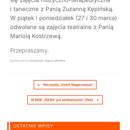
i taneczne z Panią Zuzanną Kępińską.
W piątek i poniedziałek (27 i 30 marca)
odwołane są zajęcia teatralne z Panią
Mariolą Kostrzewą.
Przepraszamy.
Opublikowano w
Aktualności
,
Zajęcia odwołane
.
Nawigacja postów
←
Niezwykły „Dzień Wagarowicza”
W MDK „ISKRA” już wielkanocnie! (film)
→
OSTATNIE WPISY