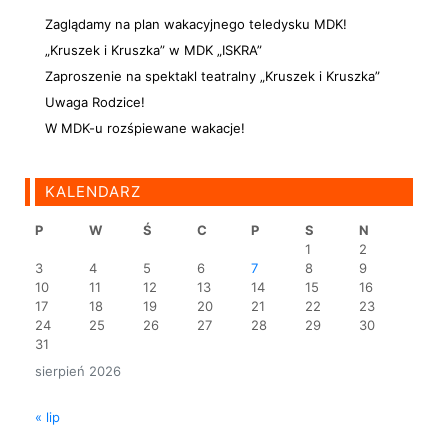
Zaglądamy na plan wakacyjnego teledysku MDK!
„Kruszek i Kruszka” w MDK „ISKRA”
Zaproszenie na spektakl teatralny „Kruszek i Kruszka”
Uwaga Rodzice!
W MDK-u rozśpiewane wakacje!
KALENDARZ
P
W
Ś
C
P
S
N
1
2
3
4
5
6
7
8
9
10
11
12
13
14
15
16
17
18
19
20
21
22
23
24
25
26
27
28
29
30
31
sierpień 2026
« lip