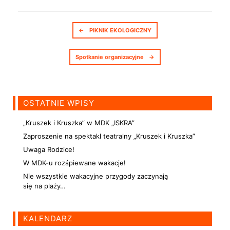
Nawigacja postów
←
PIKNIK EKOLOGICZNY
Spotkanie organizacyjne
→
OSTATNIE WPISY
„Kruszek i Kruszka” w MDK „ISKRA”
Zaproszenie na spektakl teatralny „Kruszek i Kruszka”
Uwaga Rodzice!
W MDK-u rozśpiewane wakacje!
Nie wszystkie wakacyjne przygody zaczynają
się na plaży…
KALENDARZ