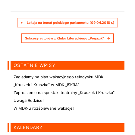
Nawigacja postów
←
Lekcja na temat polskiego parlamentu (09.04.2018 r.)
Sukcesy autorów z Klubu Literackiego „Pegazik”
→
OSTATNIE WPISY
Zaglądamy na plan wakacyjnego teledysku MDK!
„Kruszek i Kruszka” w MDK „ISKRA”
Zaproszenie na spektakl teatralny „Kruszek i Kruszka”
Uwaga Rodzice!
W MDK-u rozśpiewane wakacje!
KALENDARZ