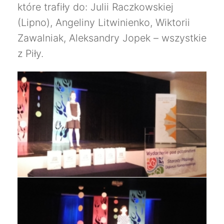
które trafiły do: Julii Raczkowskiej
(Lipno), Angeliny Litwinienko, Wiktorii
Zawalniak, Aleksandry Jopek – wszystkie
z Piły.