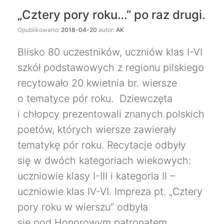
„Cztery pory roku…” po raz drugi.
Opublikowano:
2018-04-20
autor:
AK
Blisko 80 uczestników, uczniów klas I-VI
szkół podstawowych z regionu pilskiego
recytowało 20 kwietnia br. wiersze
o tematyce pór roku.
Dziewczęta
i chłopcy prezentowali znanych polskich
poetów, których wiersze zawierały
tematykę pór roku. Recytacje odbyły
się w dwóch kategoriach wiekowych:
uczniowie klasy I-III i kategoria II –
uczniowie klas IV-VI. Impreza pt. „Cztery
pory roku w wierszu” odbyła
się pod Honorowym patronatem