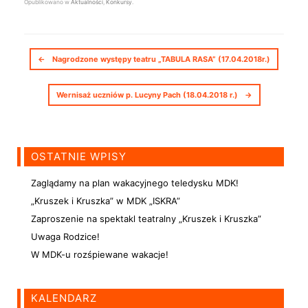
Opublikowano w
Aktualności
,
Konkursy
.
Nawigacja postów
←
Nagrodzone występy teatru „TABULA RASA” (17.04.2018r.)
Wernisaż uczniów p. Lucyny Pach (18.04.2018 r.)
→
OSTATNIE WPISY
Zaglądamy na plan wakacyjnego teledysku MDK!
„Kruszek i Kruszka” w MDK „ISKRA”
Zaproszenie na spektakl teatralny „Kruszek i Kruszka”
Uwaga Rodzice!
W MDK-u rozśpiewane wakacje!
KALENDARZ