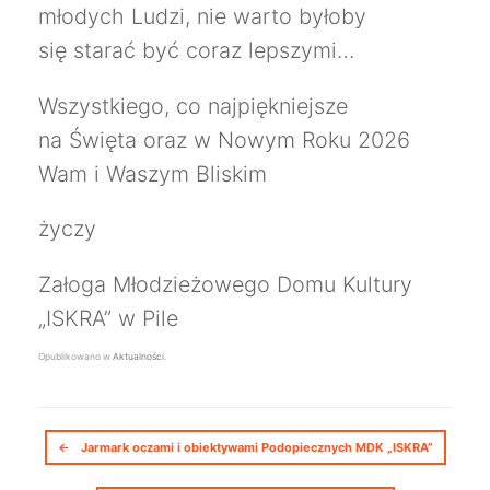
młodych Ludzi, nie warto byłoby
się starać być coraz lepszymi…
Wszystkiego, co najpiękniejsze
na Święta o
raz w Nowym Roku 2026
Wam i Waszym Bliskim
życzy
Załoga Młodzieżowego Domu Kultury
„ISKRA” w Pile
Opublikowano w
Aktualności
.
Nawigacja postów
←
Jarmark oczami i obiektywami Podopiecznych MDK „ISKRA”