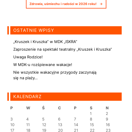
Zdrowia, uśmiechu i radości w 2026 roku!
→
OSTATNIE WPISY
„Kruszek i Kruszka” w MDK „ISKRA”
Zaproszenie na spektakl teatralny „Kruszek i Kruszka”
Uwaga Rodzice!
W MDK-u rozśpiewane wakacje!
Nie wszystkie wakacyjne przygody zaczynają
się na plaży…
KALENDARZ
P
W
Ś
C
P
S
N
1
2
3
4
5
6
7
8
9
10
11
12
13
14
15
16
17
18
19
20
21
22
23