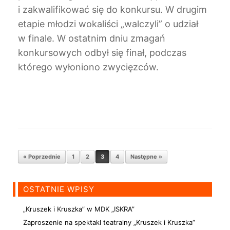
i zakwalifikować się do konkursu. W drugim
etapie młodzi wokaliści „walczyli” o udział
w finale. W ostatnim dniu zmagań
konkursowych odbył się finał, podczas
którego wyłoniono zwycięzców.
Nawigacja postów
« Poprzednie
1
2
3
4
Następne »
OSTATNIE WPISY
„Kruszek i Kruszka” w MDK „ISKRA”
Zaproszenie na spektakl teatralny „Kruszek i Kruszka”