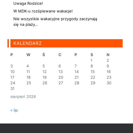
Uwaga Rodzice!
W MDK-u rozśpiewane wakacje!
Nie wszystkie wakacyjne przygody zaczynają
się na plaży…
KALENDARZ
P
W
Ś
C
P
S
N
1
2
3
4
5
6
7
8
9
10
11
12
13
14
15
16
17
18
19
20
21
22
23
24
25
26
27
28
29
30
31
sierpień 2026
« lip