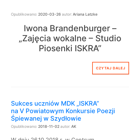
Opublikowano:
2020-03-26
autor:
Ariana Latzke
Iwona Brandenburger –
„Zajęcia wokalne – Studio
Piosenki ISKRA”
CZYTAJ DALEJ
Sukces uczniów MDK „ISKRA”
na V Powiatowym Konkursie Poezji
Śpiewanej w Szydłowie
Opublikowano:
2018-11-02
autor:
AK
W dniu 26.10.2018 r. w Centrum