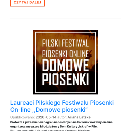
CZYTAJ DALEJ
Laureaci Pilskiego Festiwalu Piosenki
On-line ,,Domowe piosenki”
Opublikowano:
2020-05-14
autor:
Ariana Latzke
Protokół z przesłuchań nagrań nadesłanych na konkurs wokalny on-line
organizowany przez Młodzieżowy Dom Kultury „Iskra” w Pile.
Ww. konkurs odbył się pod patronatem Starosty Pilskiego.