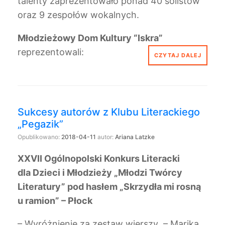
talenty zaprezentowało ponad 40 solistów
oraz 9 zespołów wokalnych.
Młodzieżowy Dom Kultury “Iskra”
reprezentowali:
CZYTAJ DALEJ
Sukcesy autorów z Klubu Literackiego
„Pegazik”
Opublikowano:
2018-04-11
autor:
Ariana Latzke
XXVII Ogólnopolski Konkurs Literacki
dla Dzieci i Młodzieży „Młodzi Twórcy
Literatury” pod hasłem „Skrzydła mi rosną
u ramion” – Płock
– Wyróżnienie za zestaw wierszy – Marika