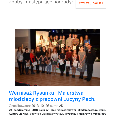
zdobyli następujące nagrody:
CZYTAJ DALEJ
Wernisaż Rysunku i Malarstwa
młodzieży z pracowni Lucyny Pach.
Opublikowano:
2018-10-26
autor:
AK
24 października 2018 roku w Sali widowiskowej Młodzieżowego Domu
Kultury „ISKRA”,
odbył się wernisaż wystawy
Rysunku i Malarstwa młodzieży