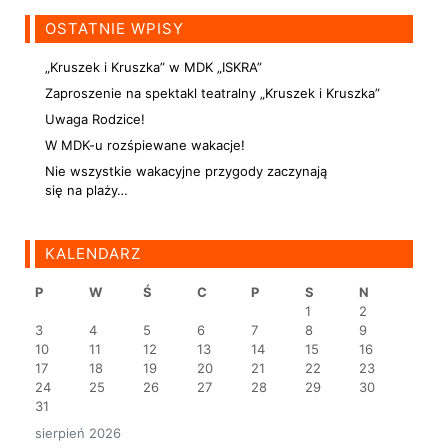
OSTATNIE WPISY
„Kruszek i Kruszka” w MDK „ISKRA”
Zaproszenie na spektakl teatralny „Kruszek i Kruszka”
Uwaga Rodzice!
W MDK-u rozśpiewane wakacje!
Nie wszystkie wakacyjne przygody zaczynają
się na plaży…
KALENDARZ
P
W
Ś
C
P
S
N
1
2
3
4
5
6
7
8
9
10
11
12
13
14
15
16
17
18
19
20
21
22
23
24
25
26
27
28
29
30
31
sierpień 2026