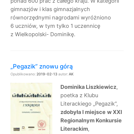
ponad 600 prac z całego kraju. W kategorii
gimnazjów i klas gimnazjalnych
równorzędnymi nagrodami wyróżniono
6 uczniów, w tym tylko 1 uczennicę
z Wielkopolski- Dominikę.
„Pegazik” znowu górą
Opublikowano:
2019-02-13
autor:
AK
Dominika Liszkiewicz
,
poetka z Klubu
Literackiego „Pegazik”,
zdobyła I miejsce
w XXI
Regionalnym Konkursie
Literackim
,