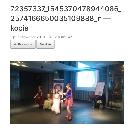
72357337_1545370478944086_
2574166650035109888_n —
kopia
Opublikowano:
2019-10-17
autor:
AK
← Previous
Next →