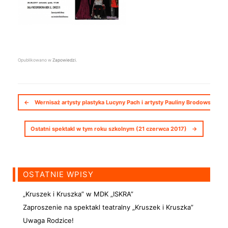
Opublikowano w
Zapowiedzi
.
Nawigacja postów
←
Wernisaż artysty plastyka Lucyny Pach i artysty Pauliny Brodowskiej w
Ostatni spektakl w tym roku szkolnym (21 czerwca 2017)
→
OSTATNIE WPISY
„Kruszek i Kruszka” w MDK „ISKRA”
Zaproszenie na spektakl teatralny „Kruszek i Kruszka”
Uwaga Rodzice!