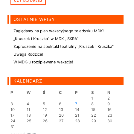
CZYTAJ DALEJ
OSTATNIE WPISY
Zaglądamy na plan wakacyjnego teledysku MDK!
„Kruszek i Kruszka” w MDK „ISKRA”
Zaproszenie na spektakl teatralny „Kruszek i Kruszka”
Uwaga Rodzice!
W MDK-u rozśpiewane wakacje!
KALENDARZ
P
W
Ś
C
P
S
N
1
2
3
4
5
6
7
8
9
10
11
12
13
14
15
16
17
18
19
20
21
22
23
24
25
26
27
28
29
30
31