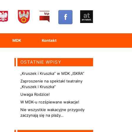
MDK
Kontakt
OSTATNIE WPISY
„Kruszek i Kruszka” w MDK „ISKRA”
Zaproszenie na spektakl teatralny
„Kruszek i Kruszka”
Uwaga Rodzice!
W MDK-u rozśpiewane wakacje!
Nie wszystkie wakacyjne przygody
zaczynają się na plaży…