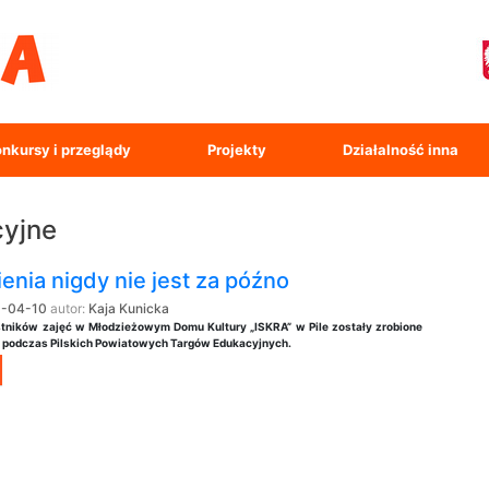
nkursy i przeglądy
Projekty
Działalność inna
cyjne
nia nigdy nie jest za późno
-04-10
autor:
Kaja Kunicka
stników zajęć w
Młodzieżowym Domu Kultury „ISKRA” w Pile
zostały zrobione
podczas Pilskich Powiatowych Targów Edukacyjnych.