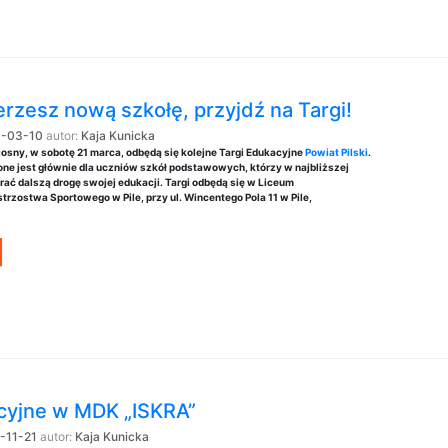
rzesz nową szkołę, przyjdź na Targi!
-03-10
autor:
Kaja Kunicka
osny, w sobotę 21 marca, odbędą się kolejne Targi Edukacyjne
Powiat Pilski
.
e jest głównie dla uczniów szkół podstawowych, którzy w najbliższej
rać dalszą drogę swojej edukacji. Targi odbędą się w Liceum
rzostwa Sportowego w Pile, przy ul. Wincentego Pola 11 w Pile,
cyjne w MDK „ISKRA”
-11-21
autor:
Kaja Kunicka