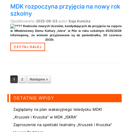
MDK rozpoczyna przyjęcia na nowy rok
szkolny
Opublikowano:
2025-06-03
autor:
Kaja Kunicka
Rodziców nowych Uczniów, kandydujących do przyjęcia na zajęcia
w Młodzieżowy Domu Kultury „Iskra” w Pile w roku szkolnym 2025/2026
informujemy, że wnioski przyjmowane są do poniedziałku, 30 czerwca
2025r.
CZYTAJ DALEJ
Nawigacja postów
1
2
Następne »
OSTATNIE WPISY
Zaglądamy na plan wakacyjnego teledysku MDK!
„Kruszek i Kruszka” w MDK „ISKRA”
Zaproszenie na spektakl teatralny „Kruszek i Kruszka”