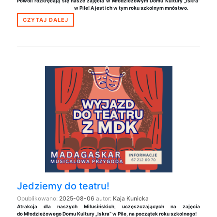
Powoli rozkręcają się nasze zajęcia w Młodzieżowym Domu Kultury „Iskra”
w Pile! A jest ich w tym roku szkolnym mnóstwo.
CZYTAJ DALEJ
Jedziemy do teatru!
Opublikowano:
2025-08-06
autor:
Kaja Kunicka
Atrakcja dla naszych Milusińskich, uczęszczających na zajęcia
do Młodzieżowego Domu Kultury „Iskra” w Pile, na początek roku szkolnego!