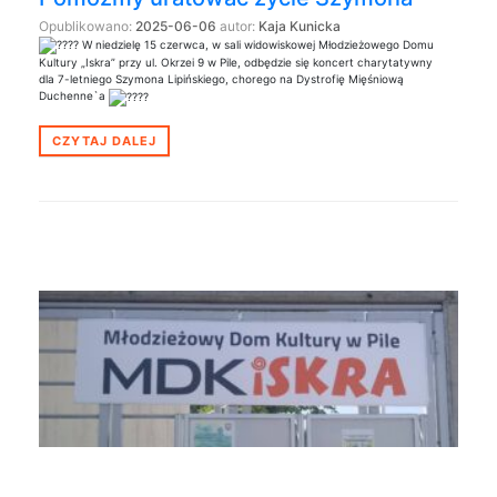
Opublikowano:
2025-06-06
autor:
Kaja Kunicka
W niedzielę 15 czerwca, w sali widowiskowej Młodzieżowego Domu
Kultury „Iskra” przy ul. Okrzei 9 w Pile, odbędzie się koncert charytatywny
dla 7-letniego Szymona Lipińskiego, chorego na Dystrofię Mięśniową
Duchenne`a
CZYTAJ DALEJ