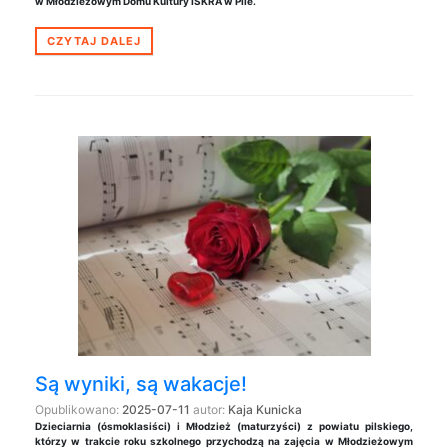
w
Młodzieżowym Domu Kultury ISKRA w Pile.
CZYTAJ DALEJ
Są wyniki, są wakacje!
Opublikowano:
2025-07-11
autor:
Kaja Kunicka
Dzieciarnia (ósmoklasiści) i Młodzież (maturzyści) z powiatu pilskiego,
którzy w trakcie roku szkolnego przychodzą na zajęcia w Młodzieżowym