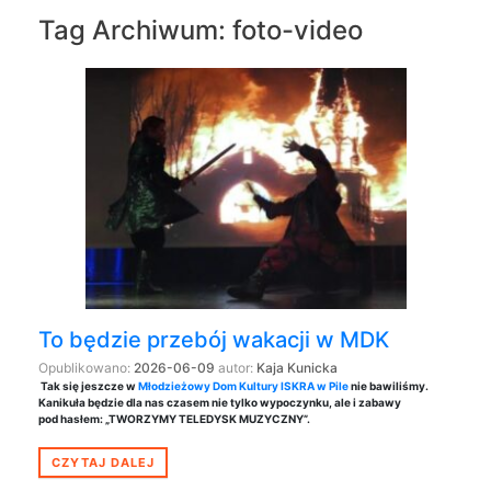
Tag Archiwum:
foto-video
To będzie przebój wakacji w MDK
Opublikowano:
2026-06-09
autor:
Kaja Kunicka
Tak się jeszcze w
Młodzieżowy Dom Kultury ISKRA w Pile
nie bawiliśmy.
Kanikuła będzie dla nas czasem nie tylko wypoczynku, ale i zabawy
pod hasłem: „TWORZYMY TELEDYSK MUZYCZNY”.
CZYTAJ DALEJ