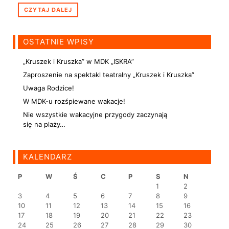
CZYTAJ DALEJ
OSTATNIE WPISY
„Kruszek i Kruszka” w MDK „ISKRA”
Zaproszenie na spektakl teatralny „Kruszek i Kruszka”
Uwaga Rodzice!
W MDK-u rozśpiewane wakacje!
Nie wszystkie wakacyjne przygody zaczynają
się na plaży…
KALENDARZ
P
W
Ś
C
P
S
N
1
2
3
4
5
6
7
8
9
10
11
12
13
14
15
16
17
18
19
20
21
22
23
24
25
26
27
28
29
30