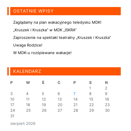
OSTATNIE WPISY
Zaglądamy na plan wakacyjnego teledysku MDK!
„Kruszek i Kruszka” w MDK „ISKRA”
Zaproszenie na spektakl teatralny „Kruszek i Kruszka”
Uwaga Rodzice!
W MDK-u rozśpiewane wakacje!
KALENDARZ
P
W
Ś
C
P
S
N
1
2
3
4
5
6
7
8
9
10
11
12
13
14
15
16
17
18
19
20
21
22
23
24
25
26
27
28
29
30
31
sierpień 2026